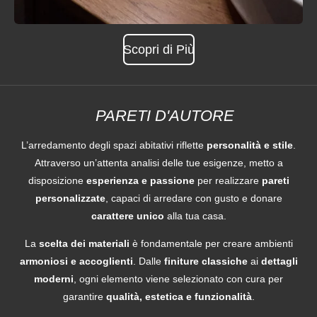
Scopri di Più
PARETI D'AUTORE
L’arredamento degli spazi abitativi riflette
personalità e stile
.
Attraverso un’attenta analisi delle tue esigenze, metto a
disposizione
esperienza e passione
per realizzare
pareti
personalizzate
, capaci di arredare con gusto e donare
carattere unico
alla tua casa.
La
scelta dei materiali
è fondamentale per creare ambienti
armoniosi e accoglienti
. Dalle
finiture classiche
ai
dettagli
moderni
, ogni elemento viene selezionato con cura per
garantire
qualità, estetica e funzionalità
.