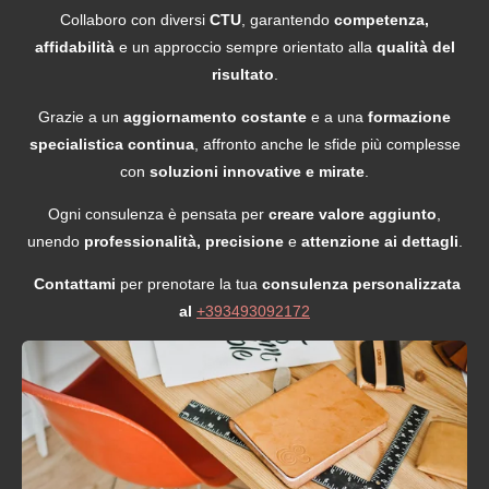
Collaboro con diversi
CTU
, garantendo
competenza,
affidabilità
e un approccio sempre orientato alla
qualità del
risultato
.
Grazie a un
aggiornamento costante
e a una
formazione
specialistica continua
, affronto anche le sfide più complesse
con
soluzioni innovative e mirate
.
Ogni consulenza è pensata per
creare valore aggiunto
,
unendo
professionalità, precisione
e
attenzione ai dettagli
.
Contattami
per prenotare la tua
consulenza personalizzata
al
+393493092172