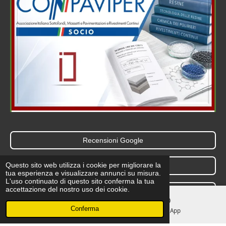
Recensioni Google
Questo sito web utilizza i cookie per migliorare la
Contatti
tua esperienza e visualizzare annunci su misura.
L'uso continuato di questo sito conferma la tua
accettazione del nostro uso dei cookie.
Scrivimi
Conferma
Telefono
WhatsApp
F
I
L
W