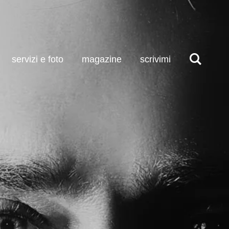
servizi e foto
magazine
scrivimi