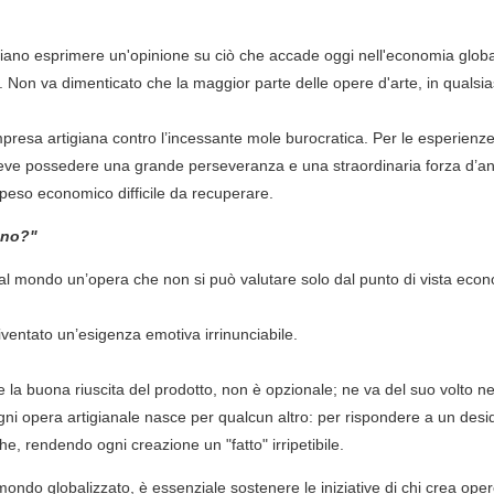
igiano esprimere un'opinione su ciò che accade oggi nell'economia global
ia. Non va dimenticato che la maggior parte delle opere d'arte, in qualsi
presa artigiana contro l’incessante mole burocratica. Per le esperienz
 deve possedere una grande perseveranza e una straordinaria forza d’an
n peso economico difficile da recuperare.
iano?"
re al mondo un’opera che non si può valutare solo dal punto di vista eco
ventato un’esigenza emotiva irrinunciabile.
 e la buona riuscita del prodotto, non è opzionale; ne va del suo volto n
gni opera artigianale nasce per qualcun altro: per rispondere a un deside
e, rendendo ogni creazione un "fatto" irripetibile.
do globalizzato, è essenziale sostenere le iniziative di chi crea opere