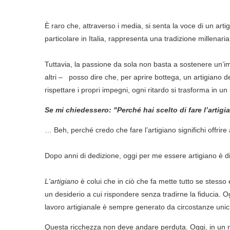
È raro che, attraverso i media, si senta la voce di un art
particolare in Italia, rappresenta una tradizione millenar
Tuttavia, la passione da sola non basta a sostenere un’im
altri – posso dire che, per aprire bottega, un artigiano
rispettare i propri impegni, ogni ritardo si trasforma in u
Se mi chiedessero: "Perché hai scelto di fare l’artig
… Beh, perché credo che fare l’artigiano significhi offri
Dopo anni di dedizione, oggi per me essere artigiano è di
L'artigiano
è colui che in ciò che fa mette tutto se stesso
un desiderio a cui rispondere senza tradirne la fiducia. O
lavoro artigianale è sempre generato da circostanze unich
Questa ricchezza non deve andare perduta. Oggi, in un mon