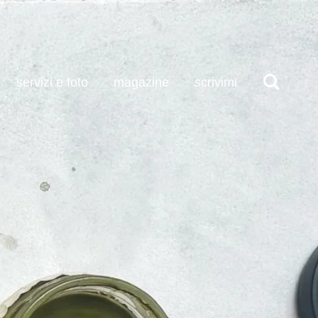
servizi e foto
magazine
scrivimi