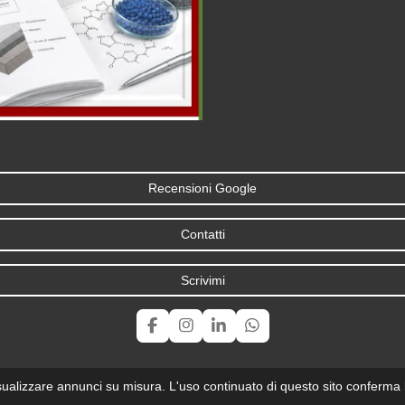
Recensioni Google
Contatti
Scrivimi
F
I
L
W
a
n
i
h
c
s
n
a
e
t
k
t
isualizzare annunci su misura. L'uso continuato di questo sito conferma 
b
a
e
s
o
g
d
A